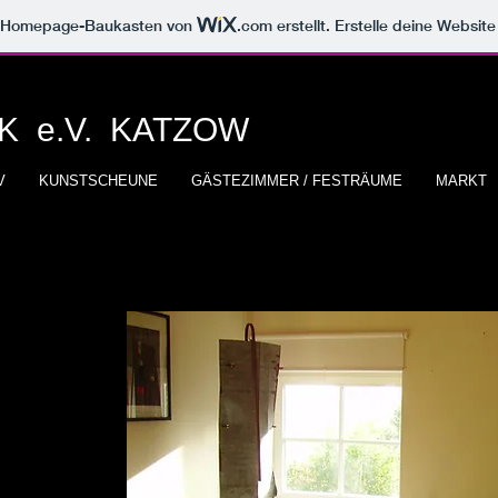
m Homepage-Baukasten von
.com
erstellt. Erstelle deine Websit
RK
e.V. KATZOW
V
KUNSTSCHEUNE
GÄSTEZIMMER / FESTRÄUME
MARKT